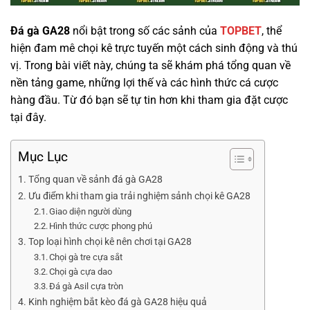
Đá gà GA28
nổi bật trong số các sảnh của
TOPBET
, thể
hiện đam mê chọi kê trực tuyến một cách sinh động và thú
vị. Trong bài viết này, chúng ta sẽ khám phá tổng quan về
nền tảng game, những lợi thế và các hình thức cá cược
hàng đầu. Từ đó bạn sẽ tự tin hơn khi tham gia đặt cược
tại đây.
Mục Lục
Tổng quan về sảnh đá gà GA28
Ưu điểm khi tham gia trải nghiệm sảnh chọi kê GA28
Giao diện người dùng
Hình thức cược phong phú
Top loại hình chọi kê nên chơi tại GA28
Chọi gà tre cựa sắt
Chọi gà cựa dao
Đá gà Asil cựa tròn
Kinh nghiệm bắt kèo đá gà GA28 hiệu quả