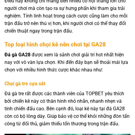
Điều này không chỉ mang đến nhiều cơ hội thắng lớn cho
người chơi mà còn tạo ra sự hưng phấn khi tham gia trải
nghiệm. Tính linh hoạt trong cách cược cũng làm cho mỗi
trận đấu trở nên thú vị hơn, khi người chơi có thể thay đổi
chiến thuật ngay trong trận đấu.
Top loại hình chọi kê nên chơi tại GA28
Đá gà GA28
được xem là sảnh chơi giải trí hot nhất hiện
nay với vô vàn lựa chọn. Khi đến đây bạn sẽ thoải mái lựa
chọn với nhiều hình thức cược khác nhau như:
Chọi gà tre cựa sắt
Đá gà tre rất được các thành viên của TOPBET yêu thích
bởi chiến kê này có thân hình nhỏ nhắn, nhanh nhẹn và
tính chiến đấu cao. Bên cạnh đó, loại kê này tại đá GA28
còn có bộ lông dày. Giúp bảo vệ cơ thể khỏi những đòn tấn
công từ đối thủ, giảm thiểu tổn thương trong trận đấu.