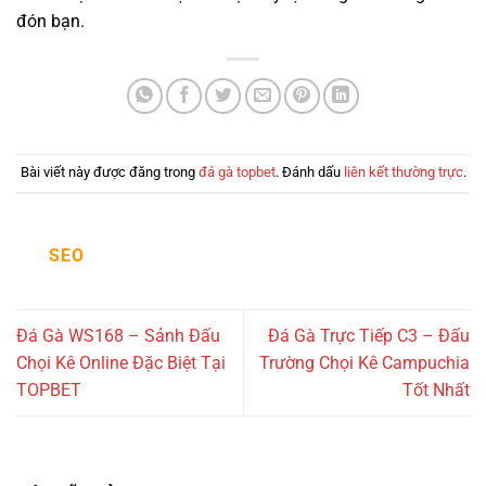
đón bạn.
Bài viết này được đăng trong
đá gà topbet
. Đánh dấu
liên kết thường trực
.
SEO
Đá Gà WS168 – Sảnh Đấu
Đá Gà Trực Tiếp C3 – Đấu
Chọi Kê Online Đặc Biệt Tại
Trường Chọi Kê Campuchia
TOPBET
Tốt Nhất