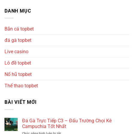
DANH MỤC
Bắn cá topbet
đá gà topbet
Live casino
Lô đề topbet
Nổ hũ topbet
Thể thao topbet
BÀI VIẾT MỚI
Đá Gà Trực Tiếp C3 – Đấu Trường Chọi Kê
Campuchia Tốt Nhất
Chức năng bình luận bị tắt
ở