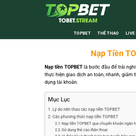
Bỏ
qua
nội
dung
TOPBET
THỂ THAO
LIVE
Nạp Tiền TO
Nạp tiền TOPBET
là bước đầu để trải nghi
thực hiện giao dịch an toàn, nhanh, giảm t
dụng tài khoản.
Mục Lục
Lý do nên thao tác nạp tiền TOPBET
Các phương thức nạp tiền TOPBET
Nạp tiền TOPBET qua chuyển khoản ngân 
Sử dụng thẻ cào điện thoại