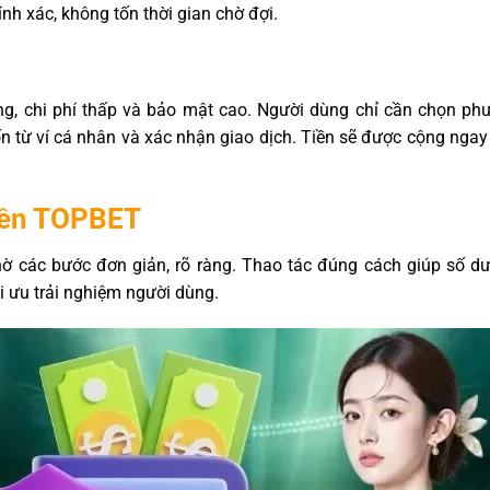
nh xác, không tốn thời gian chờ đợi.
, chi phí thấp và bảo mật cao. Người dùng chỉ cần chọn phư
 từ ví cá nhân và xác nhận giao dịch. Tiền sẽ được cộng ngay v
tiền TOPBET
 các bước đơn giản, rõ ràng. Thao tác đúng cách giúp số dư 
ối ưu trải nghiệm người dùng.