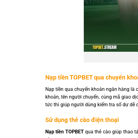
Nạp tiền TOPBET qua chuyển kho
Nạp tiền qua chuyển khoản ngân hàng là các
khoản, tên người chuyển, cùng mã giao dị
tức thì giúp người dùng kiểm tra số dư dễ 
Sử dụng thẻ cào điện thoại
Nạp tiền TOPBET
qua thẻ cào giúp thao tá