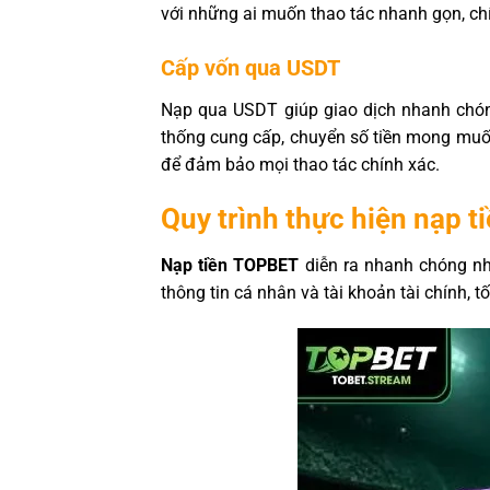
với những ai muốn thao tác nhanh gọn, chí
Cấp vốn qua USDT
Nạp qua USDT giúp giao dịch nhanh chóng
thống cung cấp, chuyển số tiền mong muốn
để đảm bảo mọi thao tác chính xác.
Quy trình thực hiện nạp 
Nạp tiền TOPBET
diễn ra nhanh chóng nhờ
thông tin cá nhân và tài khoản tài chính, t