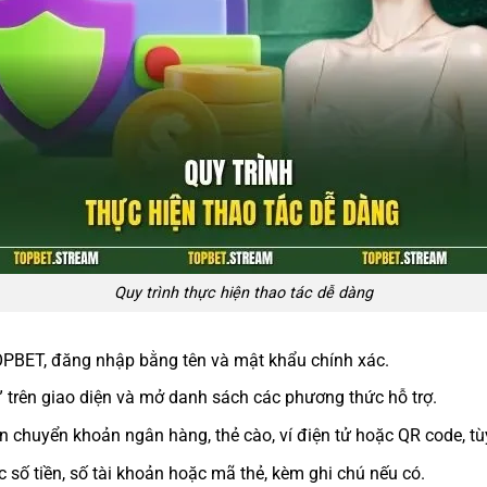
Quy trình thực hiện thao tác dễ dàng
OPBET, đăng nhập bằng tên và mật khẩu chính xác.
 trên giao diện và mở danh sách các phương thức hỗ trợ.
 chuyển khoản ngân hàng, thẻ cào, ví điện tử hoặc QR code, tù
c số tiền, số tài khoản hoặc mã thẻ, kèm ghi chú nếu có.