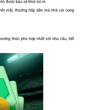
ôn được bảo vệ khỏi rủi ro.
huyến mãi, thưởng hấp dẫn mà nhà cái cung
hương thức phù hợp nhất với nhu cầu, tiết