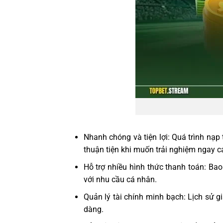
Nhanh chóng và tiện lợi: Quá trình nạp 
thuận tiện khi muốn trải nghiệm ngay cá
Hỗ trợ nhiều hình thức thanh toán: Ba
với nhu cầu cá nhân.
Quản lý tài chính minh bạch: Lịch sử gi
dàng.