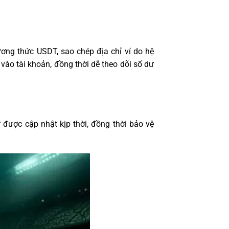
ơng thức USDT, sao chép địa chỉ ví do hệ
ào tài khoản, đồng thời dễ theo dõi số dư
được cập nhật kịp thời, đồng thời bảo vệ