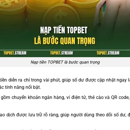
Nạp tiền TOPBET là bước quan trọng
tiền diễn ra chỉ trong vài phút, giúp số dư được cập nhật ngay
c tính năng nổi bật.
o gồm chuyển khoản ngân hàng, ví điện tử, thẻ cào và QR code,
ao dịch được lưu trữ rõ ràng, giúp người dùng theo dõi số dư, đ