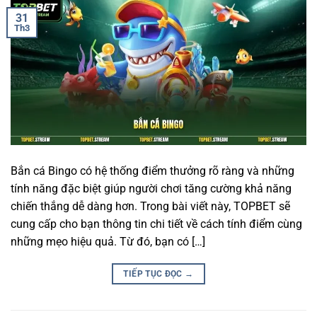
31
Th3
Bắn cá Bingo có hệ thống điểm thưởng rõ ràng và những
tính năng đặc biệt giúp người chơi tăng cường khả năng
chiến thắng dễ dàng hơn. Trong bài viết này, TOPBET sẽ
cung cấp cho bạn thông tin chi tiết về cách tính điểm cùng
những mẹo hiệu quả. Từ đó, bạn có […]
TIẾP TỤC ĐỌC
→