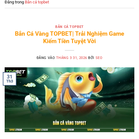
Đăng trong
Bắn cá topbet
BẮN CÁ TOPBET
Bắn Cá Vàng TOPBET| Trải Nghiệm Game
Kiếm Tiền Tuyệt Vời
ĐĂNG VÀO
THÁNG 3 31, 2026
BỞI
SEO
31
Th3