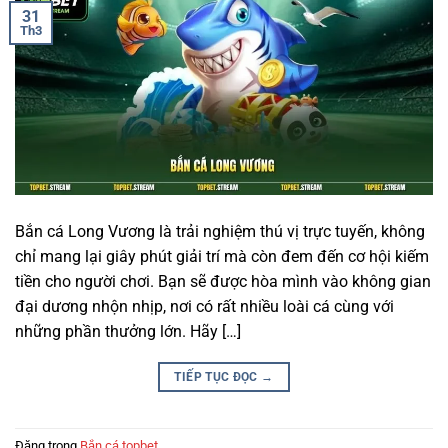
31
Th3
Bắn cá Long Vương là trải nghiệm thú vị trực tuyến, không
chỉ mang lại giây phút giải trí mà còn đem đến cơ hội kiếm
tiền cho người chơi. Bạn sẽ được hòa mình vào không gian
đại dương nhộn nhịp, nơi có rất nhiều loài cá cùng với
những phần thưởng lớn. Hãy […]
TIẾP TỤC ĐỌC
→
Đăng trong
Bắn cá topbet