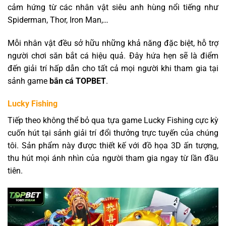
cảm hứng từ các nhân vật siêu anh hùng nổi tiếng như
Spiderman, Thor, Iron Man,…
Mỗi nhân vật đều sở hữu những khả năng đặc biệt, hỗ trợ
người chơi săn bắt cá hiệu quả. Đây hứa hẹn sẽ là điểm
đến giải trí hấp dẫn cho tất cả mọi người khi tham gia tại
sảnh game
bắn cá TOPBET
.
Lucky Fishing
Tiếp theo không thể bỏ qua tựa game Lucky Fishing cực kỳ
cuốn hút tại sảnh giải trí đổi thưởng trực tuyến của chúng
tôi. Sản phẩm này được thiết kế với đồ họa 3D ấn tượng,
thu hút mọi ánh nhìn của người tham gia ngay từ lần đầu
tiên.