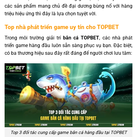
các sản phẩm mang chủ đề đại dương bùng nổ với hàng
triệu hiệu ứng thì đây là lựa chọn tuyệt vời.
Top nhà phát triển game uy tín cho TOPBET
Trong môi trường giải trí
bắn cá TOPBET
, các nhà phát
triển game hàng đầu luôn sẵn sàng phục vụ bạn. Đặc biệt,
có ba thương hiệu sau đây rất đáng để người chơi lưu tâm:
Top 3 đối tác cung cấp game bắn cá hàng đầu tại TOPBET