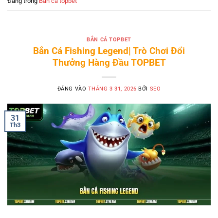
Đăng trong
Bắn cá topbet
BẮN CÁ TOPBET
Bắn Cá Fishing Legend| Trò Chơi Đổi
Thưởng Hàng Đầu TOPBET
ĐĂNG VÀO
THÁNG 3 31, 2026
BỞI
SEO
31
Th3